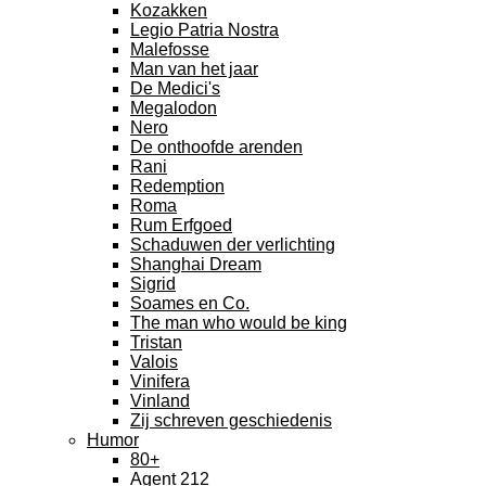
Kozakken
Legio Patria Nostra
Malefosse
Man van het jaar
De Medici's
Megalodon
Nero
De onthoofde arenden
Rani
Redemption
Roma
Rum Erfgoed
Schaduwen der verlichting
Shanghai Dream
Sigrid
Soames en Co.
The man who would be king
Tristan
Valois
Vinifera
Vinland
Zij schreven geschiedenis
Humor
80+
Agent 212