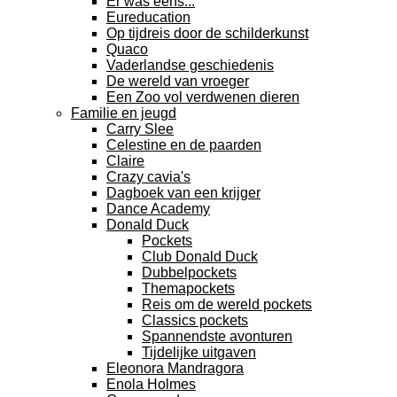
Er was eens...
Eureducation
Op tijdreis door de schilderkunst
Quaco
Vaderlandse geschiedenis
De wereld van vroeger
Een Zoo vol verdwenen dieren
Familie en jeugd
Carry Slee
Celestine en de paarden
Claire
Crazy cavia's
Dagboek van een krijger
Dance Academy
Donald Duck
Pockets
Club Donald Duck
Dubbelpockets
Themapockets
Reis om de wereld pockets
Classics pockets
Spannendste avonturen
Tijdelijke uitgaven
Eleonora Mandragora
Enola Holmes