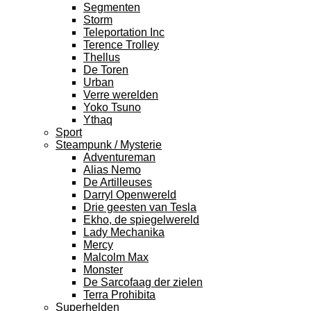
Segmenten
Storm
Teleportation Inc
Terence Trolley
Thellus
De Toren
Urban
Verre werelden
Yoko Tsuno
Ythaq
Sport
Steampunk / Mysterie
Adventureman
Alias Nemo
De Artilleuses
Darryl Openwereld
Drie geesten van Tesla
Ekho, de spiegelwereld
Lady Mechanika
Mercy
Malcolm Max
Monster
De Sarcofaag der zielen
Terra Prohibita
Superhelden