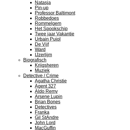
Natasja
Pin-up
Professor Baltimont
Robbedoes
Rommelgem
Het Spookschip
Twee jaar Vakantie
Urbain Pujol
De Vijf
Ward
IJzerlijm
Biografisch
Krijgsheren
Muziek
Detective / Crime
Agatha Christie
Agent 327
Aldo Remy
Arsene Lupin
Brian Bones
Detectives
Franka
Gil StAndre
John Lord
MacGuffin