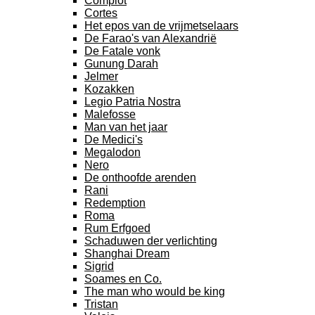
Complot
Cortes
Het epos van de vrijmetselaars
De Farao's van Alexandrië
De Fatale vonk
Gunung Darah
Jelmer
Kozakken
Legio Patria Nostra
Malefosse
Man van het jaar
De Medici's
Megalodon
Nero
De onthoofde arenden
Rani
Redemption
Roma
Rum Erfgoed
Schaduwen der verlichting
Shanghai Dream
Sigrid
Soames en Co.
The man who would be king
Tristan