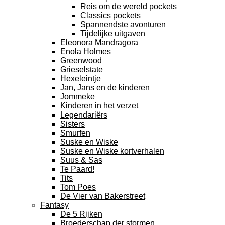
Reis om de wereld pockets
Classics pockets
Spannendste avonturen
Tijdelijke uitgaven
Eleonora Mandragora
Enola Holmes
Greenwood
Grieselstate
Hexeleintje
Jan, Jans en de kinderen
Jommeke
Kinderen in het verzet
Legendariërs
Sisters
Smurfen
Suske en Wiske
Suske en Wiske kortverhalen
Suus & Sas
Te Paard!
Tits
Tom Poes
De Vier van Bakerstreet
Fantasy
De 5 Rijken
Broederschap der stormen