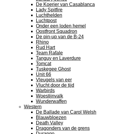
De Koerier van Casablanca
Lady Spitfire
Luchthelden
Luchtpost
Onder een loden hemel
Oostfront Squadron
De pin-up van de B-24
Rhino
Rud Hart
Team Rafale
Tanguy en Laverdure
Tomcat
Tuskegee Ghost
Unit 66
Vleugels van eer
Vlucht door de tijd
Warbirds
Woestijnvalk
Wunderwaffen
Western
De Ballade van Carol Welsh
Blauwbloezen
Death Valley
Dragonders van de grens
Durango