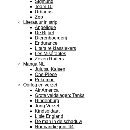
Sigmund
Team 10
Urbanus
Zep
Literatuur in strip
Angelique
De Bijbel
Dierenboerderij
Endurance
Literaire klassiekers
Les Misérables
Zeven Ruiters
Manga NL
Jujutsu Kaisen
One-Piece
Pokemon
Oorlog en verzet
Air America
Grote veldslagen: Tanks
Hindenburg
Jong Verzet
Kindsoldaat
Little England
De man in de schaduw
Normandie juni '44