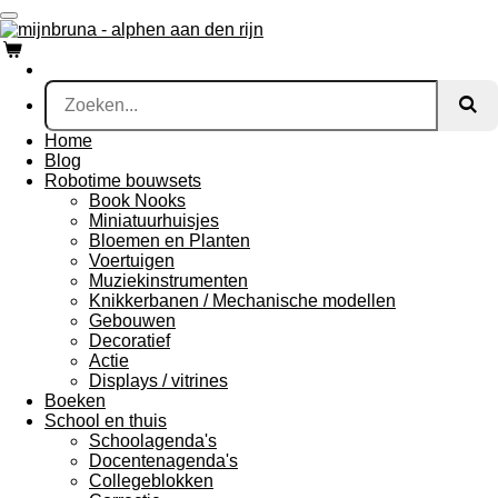
Ga
direct
naar
de
hoofdinhoud
Home
Blog
Robotime bouwsets
Book Nooks
Miniatuurhuisjes
Bloemen en Planten
Voertuigen
Muziekinstrumenten
Knikkerbanen / Mechanische modellen
Gebouwen
Decoratief
Actie
Displays / vitrines
Boeken
School en thuis
Schoolagenda's
Docentenagenda's
Collegeblokken