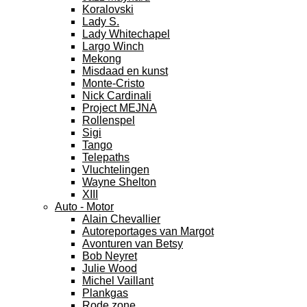
Koralovski
Lady S.
Lady Whitechapel
Largo Winch
Mekong
Misdaad en kunst
Monte-Cristo
Nick Cardinali
Project MEJNA
Rollenspel
Sigi
Tango
Telepaths
Vluchtelingen
Wayne Shelton
XIII
Auto - Motor
Alain Chevallier
Autoreportages van Margot
Avonturen van Betsy
Bob Neyret
Julie Wood
Michel Vaillant
Plankgas
Rode zone