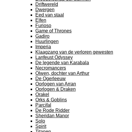
Driftwereld
Dwergen
Eed van staal
Elfen
Furioso
Game of Thrones
Gadiro
Huurlingen
Imperia
Klaagzang van de verloren gewesten
Lanfeust Odyssey
De legende van Karabala
Necromancers
Olwen, dochter van Arthur
De Ogerleeuw
Oorlogen van Arran
Oorlogen & Draken
Orakel
Orks & Goblins
Parcifal
De Rode Ridder
Sheridan Manor
Solo
Spirit
Titanen