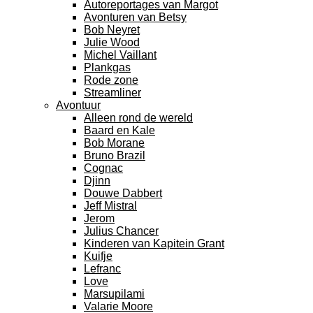
Autoreportages van Margot
Avonturen van Betsy
Bob Neyret
Julie Wood
Michel Vaillant
Plankgas
Rode zone
Streamliner
Avontuur
Alleen rond de wereld
Baard en Kale
Bob Morane
Bruno Brazil
Cognac
Djinn
Douwe Dabbert
Jeff Mistral
Jerom
Julius Chancer
Kinderen van Kapitein Grant
Kuifje
Lefranc
Love
Marsupilami
Valarie Moore