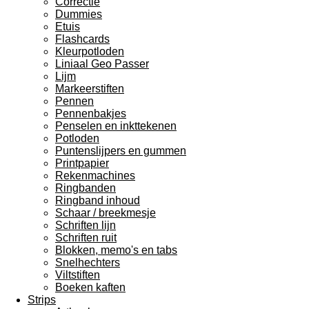
Correctie
Dummies
Etuis
Flashcards
Kleurpotloden
Liniaal Geo Passer
Lijm
Markeerstiften
Pennen
Pennenbakjes
Penselen en inkttekenen
Potloden
Puntenslijpers en gummen
Printpapier
Rekenmachines
Ringbanden
Ringband inhoud
Schaar / breekmesje
Schriften lijn
Schriften ruit
Blokken, memo's en tabs
Snelhechters
Viltstiften
Boeken kaften
Strips