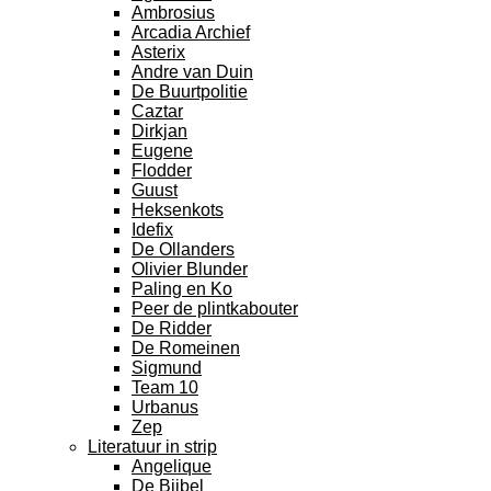
Ambrosius
Arcadia Archief
Asterix
Andre van Duin
De Buurtpolitie
Caztar
Dirkjan
Eugene
Flodder
Guust
Heksenkots
Idefix
De Ollanders
Olivier Blunder
Paling en Ko
Peer de plintkabouter
De Ridder
De Romeinen
Sigmund
Team 10
Urbanus
Zep
Literatuur in strip
Angelique
De Bijbel