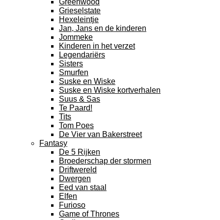
Greenwood
Grieselstate
Hexeleintje
Jan, Jans en de kinderen
Jommeke
Kinderen in het verzet
Legendariërs
Sisters
Smurfen
Suske en Wiske
Suske en Wiske kortverhalen
Suus & Sas
Te Paard!
Tits
Tom Poes
De Vier van Bakerstreet
Fantasy
De 5 Rijken
Broederschap der stormen
Driftwereld
Dwergen
Eed van staal
Elfen
Furioso
Game of Thrones