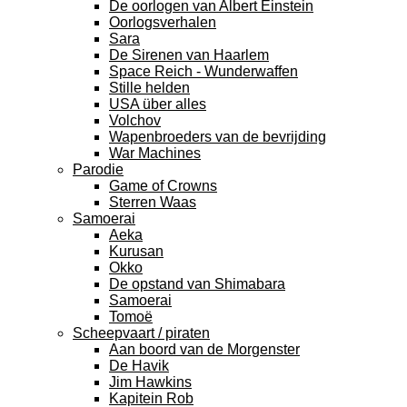
De oorlogen van Albert Einstein
Oorlogsverhalen
Sara
De Sirenen van Haarlem
Space Reich - Wunderwaffen
Stille helden
USA über alles
Volchov
Wapenbroeders van de bevrijding
War Machines
Parodie
Game of Crowns
Sterren Waas
Samoerai
Aeka
Kurusan
Okko
De opstand van Shimabara
Samoerai
Tomoë
Scheepvaart / piraten
Aan boord van de Morgenster
De Havik
Jim Hawkins
Kapitein Rob