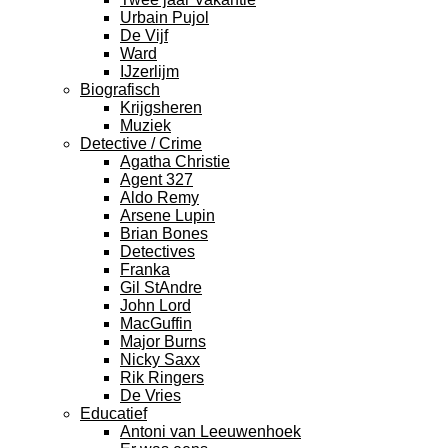
Urbain Pujol
De Vijf
Ward
IJzerlijm
Biografisch
Krijgsheren
Muziek
Detective / Crime
Agatha Christie
Agent 327
Aldo Remy
Arsene Lupin
Brian Bones
Detectives
Franka
Gil StAndre
John Lord
MacGuffin
Major Burns
Nicky Saxx
Rik Ringers
De Vries
Educatief
Antoni van Leeuwenhoek