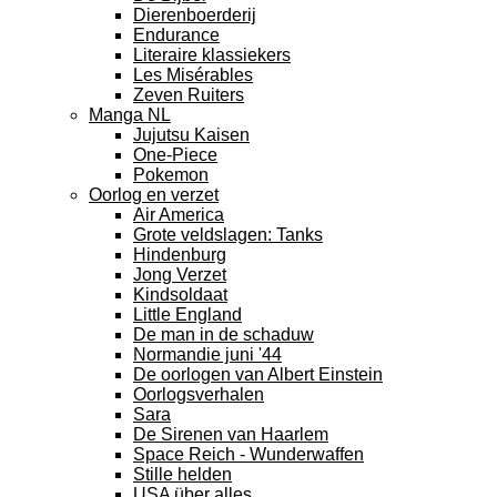
Dierenboerderij
Endurance
Literaire klassiekers
Les Misérables
Zeven Ruiters
Manga NL
Jujutsu Kaisen
One-Piece
Pokemon
Oorlog en verzet
Air America
Grote veldslagen: Tanks
Hindenburg
Jong Verzet
Kindsoldaat
Little England
De man in de schaduw
Normandie juni '44
De oorlogen van Albert Einstein
Oorlogsverhalen
Sara
De Sirenen van Haarlem
Space Reich - Wunderwaffen
Stille helden
USA über alles