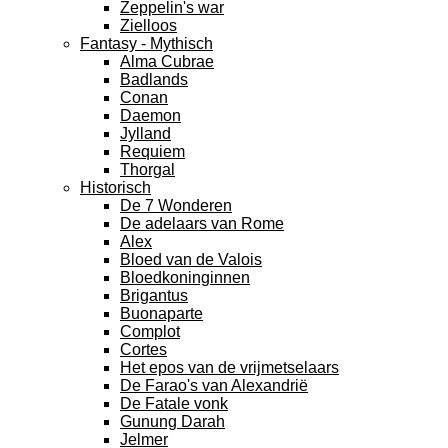
Zeppelin's war
Zielloos
Fantasy - Mythisch
Alma Cubrae
Badlands
Conan
Daemon
Jylland
Requiem
Thorgal
Historisch
De 7 Wonderen
De adelaars van Rome
Alex
Bloed van de Valois
Bloedkoninginnen
Brigantus
Buonaparte
Complot
Cortes
Het epos van de vrijmetselaars
De Farao's van Alexandrië
De Fatale vonk
Gunung Darah
Jelmer