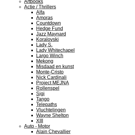
Artbooks
Actie / Thrillers
Alfa
Amoras
Countdown
Hedge Fund
Jazz Maynard
Koralovski
Lady S.
Lady Whitechapel
Largo Winch
Mekong
Misdaad en kunst
Monte-Cristo
Nick Cardinali
Project MEJNA
Rollenspel
Sigi
Tango
Telepaths
Vluchtelingen
Wayne Shelton
XIII
Auto - Motor
Alain Chevallier