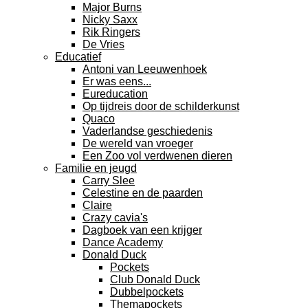
Major Burns
Nicky Saxx
Rik Ringers
De Vries
Educatief
Antoni van Leeuwenhoek
Er was eens...
Eureducation
Op tijdreis door de schilderkunst
Quaco
Vaderlandse geschiedenis
De wereld van vroeger
Een Zoo vol verdwenen dieren
Familie en jeugd
Carry Slee
Celestine en de paarden
Claire
Crazy cavia's
Dagboek van een krijger
Dance Academy
Donald Duck
Pockets
Club Donald Duck
Dubbelpockets
Themapockets