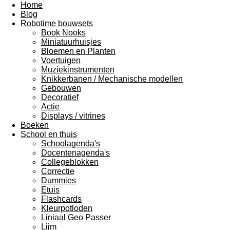
Home
Blog
Robotime bouwsets
Book Nooks
Miniatuurhuisjes
Bloemen en Planten
Voertuigen
Muziekinstrumenten
Knikkerbanen / Mechanische modellen
Gebouwen
Decoratief
Actie
Displays / vitrines
Boeken
School en thuis
Schoolagenda's
Docentenagenda's
Collegeblokken
Correctie
Dummies
Etuis
Flashcards
Kleurpotloden
Liniaal Geo Passer
Lijm