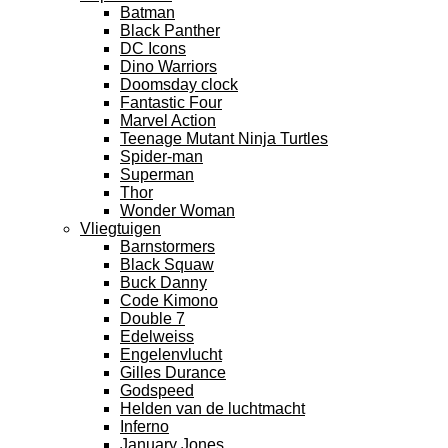
Batman
Black Panther
DC Icons
Dino Warriors
Doomsday clock
Fantastic Four
Marvel Action
Teenage Mutant Ninja Turtles
Spider-man
Superman
Thor
Wonder Woman
Vliegtuigen
Barnstormers
Black Squaw
Buck Danny
Code Kimono
Double 7
Edelweiss
Engelenvlucht
Gilles Durance
Godspeed
Helden van de luchtmacht
Inferno
January Jones