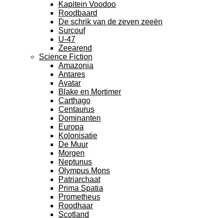
Kapitein Voodoo
Roodbaard
De schrik van de zeven zeeën
Surcouf
U-47
Zeearend
Science Fiction
Amazonia
Antares
Avatar
Blake en Mortimer
Carthago
Centaurus
Dominanten
Europa
Kolonisatie
De Muur
Morgen
Neptunus
Olympus Mons
Patriarchaat
Prima Spatia
Prometheus
Roodhaar
Scotland