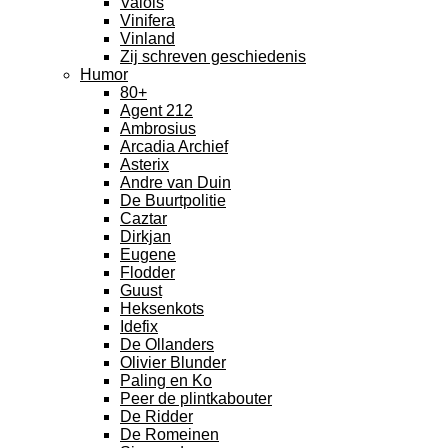
Valois
Vinifera
Vinland
Zij schreven geschiedenis
Humor
80+
Agent 212
Ambrosius
Arcadia Archief
Asterix
Andre van Duin
De Buurtpolitie
Caztar
Dirkjan
Eugene
Flodder
Guust
Heksenkots
Idefix
De Ollanders
Olivier Blunder
Paling en Ko
Peer de plintkabouter
De Ridder
De Romeinen