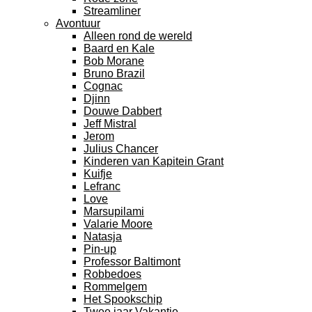
Streamliner
Avontuur
Alleen rond de wereld
Baard en Kale
Bob Morane
Bruno Brazil
Cognac
Djinn
Douwe Dabbert
Jeff Mistral
Jerom
Julius Chancer
Kinderen van Kapitein Grant
Kuifje
Lefranc
Love
Marsupilami
Valarie Moore
Natasja
Pin-up
Professor Baltimont
Robbedoes
Rommelgem
Het Spookschip
Twee jaar Vakantie