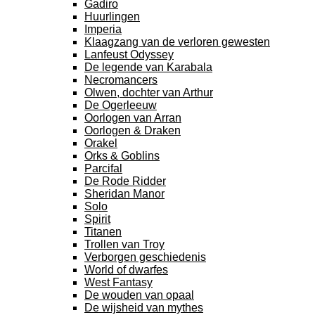
Gadiro
Huurlingen
Imperia
Klaagzang van de verloren gewesten
Lanfeust Odyssey
De legende van Karabala
Necromancers
Olwen, dochter van Arthur
De Ogerleeuw
Oorlogen van Arran
Oorlogen & Draken
Orakel
Orks & Goblins
Parcifal
De Rode Ridder
Sheridan Manor
Solo
Spirit
Titanen
Trollen van Troy
Verborgen geschiedenis
World of dwarfes
West Fantasy
De wouden van opaal
De wijsheid van mythes