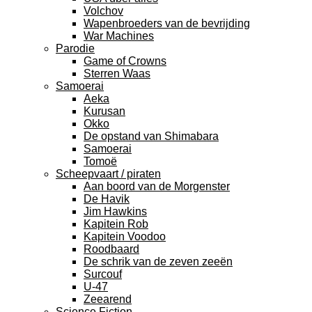
Volchov
Wapenbroeders van de bevrijding
War Machines
Parodie
Game of Crowns
Sterren Waas
Samoerai
Aeka
Kurusan
Okko
De opstand van Shimabara
Samoerai
Tomoë
Scheepvaart / piraten
Aan boord van de Morgenster
De Havik
Jim Hawkins
Kapitein Rob
Kapitein Voodoo
Roodbaard
De schrik van de zeven zeeën
Surcouf
U-47
Zeearend
Science Fiction