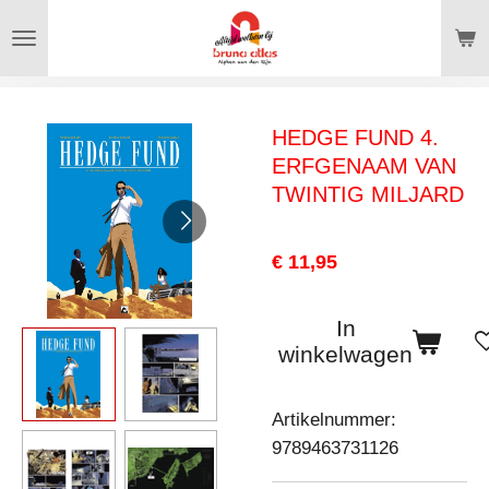
Ga
direct
naar
de
HEDGE FUND 4.
hoofdinhoud
ERFGENAAM VAN
TWINTIG MILJARD
€ 11,95
In
winkelwagen
Artikelnummer:
9789463731126