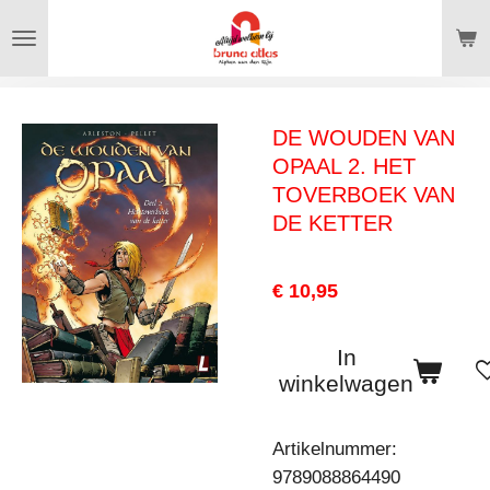
Ga
direct
naar
de
DE WOUDEN VAN
hoofdinhoud
OPAAL 2. HET
TOVERBOEK VAN
DE KETTER
€ 10,95
In
winkelwagen
Artikelnummer:
9789088864490