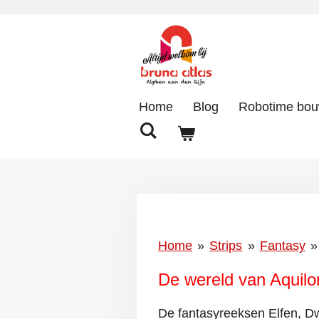
Ga
direct
naar
de
hoofdinhoud
Home
Blog
Robotime bo
Home
»
Strips
»
Fantasy
»
De wereld van Aquilo
De fantasyreeksen Elfen, D