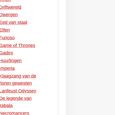
Driftwereld
Dwergen
Eed van staal
Elfen
Furioso
Game of Thrones
Gadiro
Huurlingen
Imperia
Klaagzang van de
rloren gewesten
Lanfeust Odyssey
De legende van
rabala
Necromancers