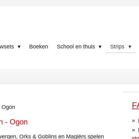
uwsets
Boeken
School en thuis
Strips
F
Ogon
n - Ogon
wergen, Orks & Goblins en Magiërs spelen
st