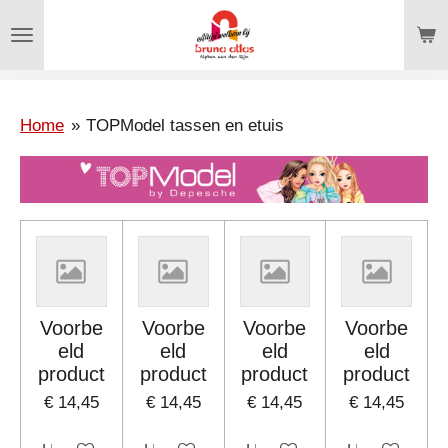
Ga
direct
naar
de
hoofdinhoud
Home
»
TOPModel tassen en etuis
Voorbe
Voorbe
Voorbe
Voorbe
eld
eld
eld
eld
product
product
product
product
€ 14,45
€ 14,45
€ 14,45
€ 14,45