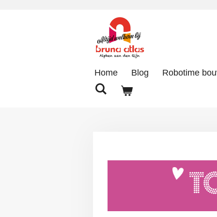
Ga
direct
naar
de
hoofdinhoud
Home
Blog
Robotime bo