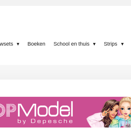
uwsets
Boeken
School en thuis
Strips