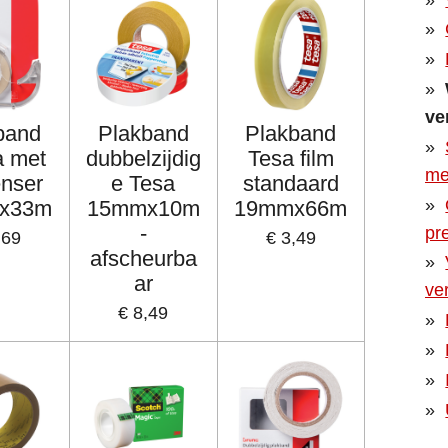
ve
band
Plakband
Plakband
a met
dubbelzijdig
Tesa film
me
enser
e Tesa
standaard
x33m
15mmx10m
19mmx66m
-
pr
,69
€ 3,49
afscheurba
ar
ve
€ 8,49