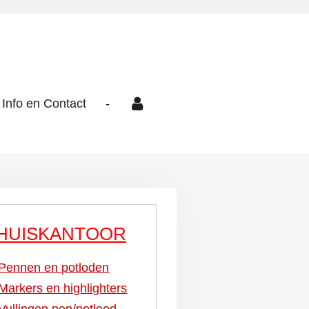
Info en Contact
-
HUISKANTOOR
Pennen en potloden
Markers en highlighters
Vullingen pen/potlood