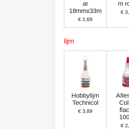
ar
m r
18mmx33m
€ 3
€ 2,69
lijm
Hobbylijm
Alle
Technicol
Col
fla
€ 3,89
10
€ 2