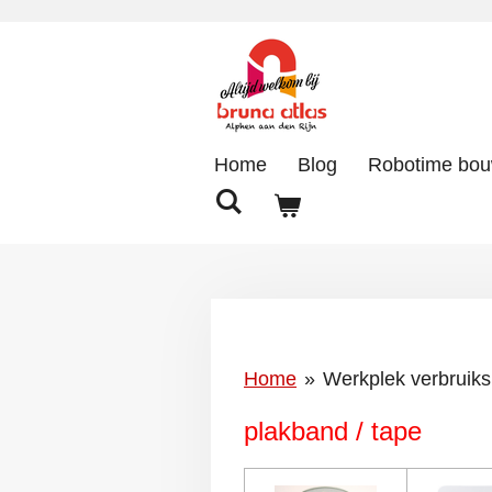
Ga
direct
naar
de
hoofdinhoud
Home
Blog
Robotime bo
Home
»
Werkplek verbruiks
plakband / tape