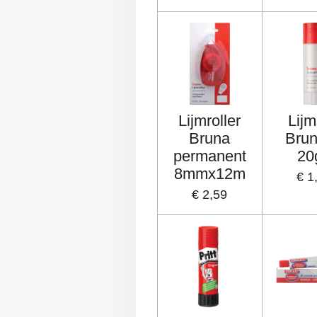
Lijmroller
Lijms
Bruna
Bru
permanent
20
8mmx12m
€ 1
€ 2,59