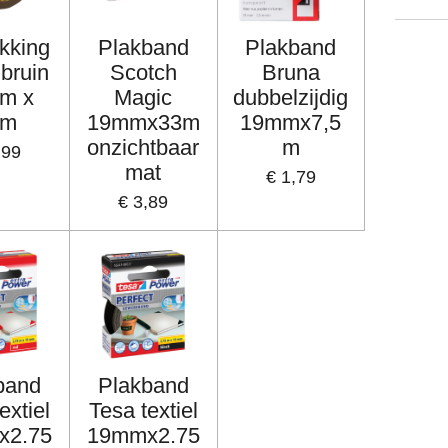
kking
Plakband
Plakband
 bruin
Scotch
Bruna
m x
Magic
dubbelzijdig
6m
19mmx33m
19mmx7,5
onzichtbaar
m
,99
mat
€ 1,79
€ 3,89
band
Plakband
extiel
Tesa textiel
x2.75
19mmx2.75