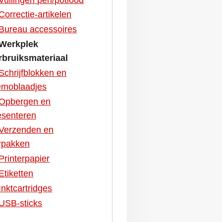
Correctie-artikelen
Bureau accessoires
Werkplek
rbruiksmateriaal
Schrijfblokken en
moblaadjes
Opbergen en
esenteren
Verzenden en
rpakken
Printerpapier
Etiketten
Inktcartridges
USB-sticks