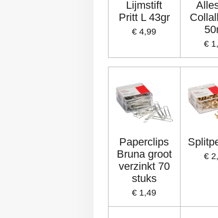
Lijmstift
Alle
Pritt L 43gr
Collal
50
€ 4,99
€ 1
Paperclips
Split
Bruna groot
€ 2
verzinkt 70
stuks
€ 1,49