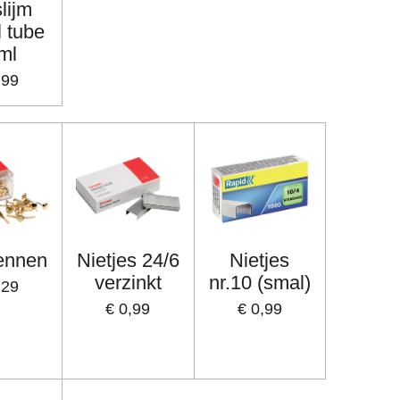
slijm
l tube
ml
,99
pennen
Nietjes 24/6
Nietjes
verzinkt
nr.10 (smal)
,29
€ 0,99
€ 0,99