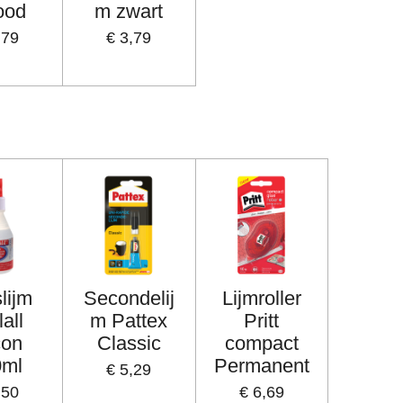
ood
m zwart
,79
€ 3,79
slijm
Secondelij
Lijmroller
lall
m Pattex
Pritt
con
Classic
compact
0ml
Permanent
€ 5,29
,50
€ 6,69