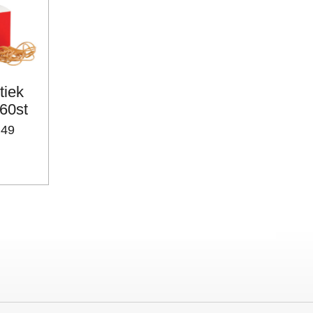
tiek
60st
,49