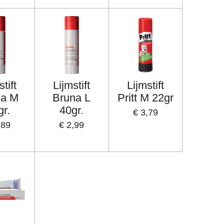
tift
Lijmstift
Lijmstift
na M
Bruna L
Pritt M 22gr
gr.
40gr.
€ 3,79
,89
€ 2,99