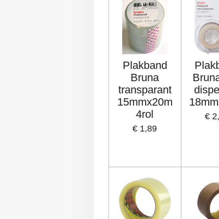
Plakband
Plak
Bruna
Brun
transparant
disp
15mmx20m
18mm
4rol
€ 2
€ 1,89