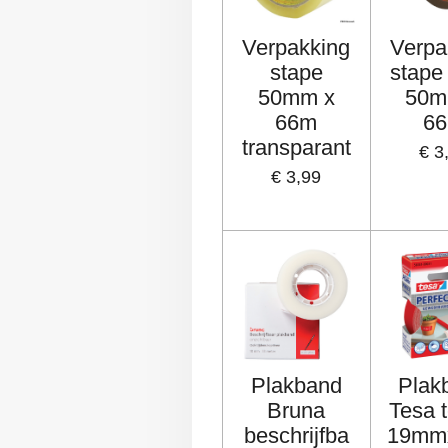
Verpakking
Verpa
stape
stape
50mm x
50m
66m
6
transparant
€ 3
€ 3,99
Plakband
Plak
Bruna
Tesa t
beschrijfba
19mm