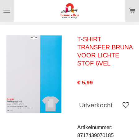
Ga
direct
naar
de
T-SHIRT
hoofdinhoud
TRANSFER BRUNA
VOOR LICHTE
STOF 6VEL
€ 5,99
Uitverkocht
Artikelnummer:
8717439070185