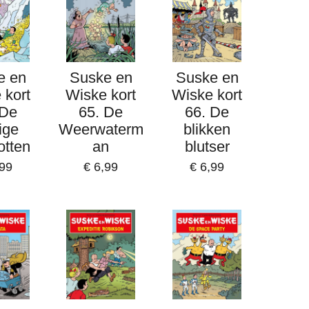
e en
Suske en
Suske en
 kort
Wiske kort
Wiske kort
 De
65. De
66. De
ige
Weerwaterm
blikken
tten
an
blutser
,99
€ 6,99
€ 6,99