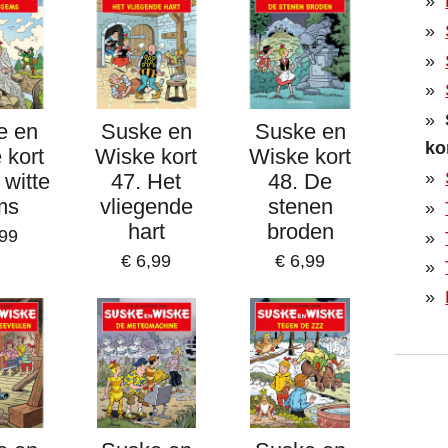
e en
Suske en
Suske en
ko
 kort
Wiske kort
Wiske kort
 witte
47. Het
48. De
ms
vliegende
stenen
hart
broden
,99
€ 6,99
€ 6,99