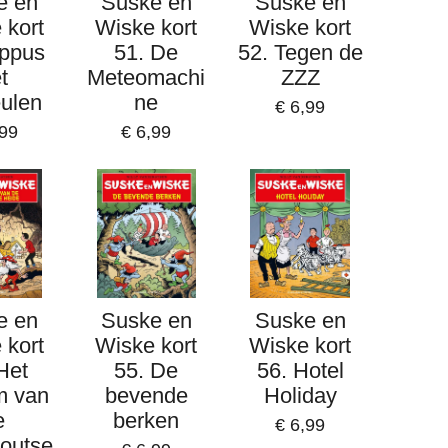
e en
Suske en
Suske en
 kort
Wiske kort
Wiske kort
ippus
51. De
52. Tegen de
t
Meteomachi
ZZZ
ulen
ne
€ 6,99
,99
€ 6,99
e en
Suske en
Suske en
 kort
Wiske kort
Wiske kort
Het
55. De
56. Hotel
m van
bevende
Holiday
e
berken
€ 6,99
outse