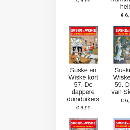
€ 6,99
hei
€ 6
Suske en
Susk
Wiske kort
Wiske
57. De
59. D
dappere
van Si
duinduikers
€ 6
€ 6,99