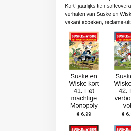
Kort'' jaarlijks tien softcov
verhalen van Suske en Wiske
vakantieboeken, reclame-uitg
Suske en
Susk
Wiske kort
Wiske
41. Het
42. 
machtige
verbo
Monopoly
vo
€ 6,99
€ 6