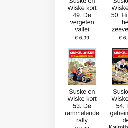
Suske en
Susk
Wiske kort
Wiske
49. De
50. H
vergeten
he
vallei
zeeve
€ 6,99
€ 6
Suske en
Susk
Wiske kort
Wiske
53. De
54. 
rammelende
gehei
rally
d
Kalmth