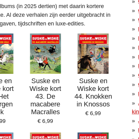
eralbums (in 2025 dertien) met daarin kortere
. Al deze verhalen zijn eerder uitgebracht in
aven, tijdschriften en luxe-edities.
e en
Suske en
Suske en
 kort
Wiske kort
Wiske kort
Het
43. De
44. Knokken
rgen
macabere
in Knossos
lk
Macralles
ki
€ 6,99
,99
€ 6,99