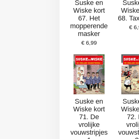
Suske en
Susk
Wiske kort
Wiske
67. Het
68. Tax
mopperende
€ 6
masker
€ 6,99
Suske en
Susk
Wiske kort
Wiske
71. De
72.
vrolijke
vrol
vouwstripjes
vouwst