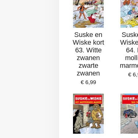
Suske en
Susk
Wiske kort
Wiske
63. Witte
64.
zwanen
moll
zwarte
marmo
zwanen
€ 6
€ 6,99