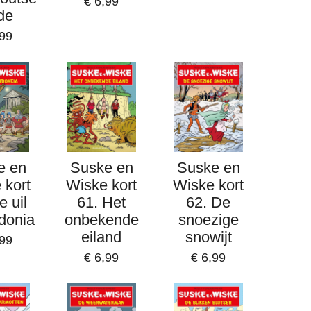
€ 6,99
de
,99
e en
Suske en
Suske en
 kort
Wiske kort
Wiske kort
e uil
61. Het
62. De
donia
onbekende
snoezige
eiland
snowijt
,99
€ 6,99
€ 6,99