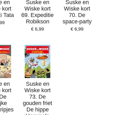
e en
Suske en
Suske en
 kort
Wiske kort
Wiske kort
i Tata
69. Expeditie
70. De
Robikson
space-party
,99
€ 6,99
€ 6,99
e en
Suske en
 kort
Wiske kort
 De
73. De
ijke
gouden friet
ripjes
De hippe