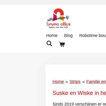
Ga
direct
naar
de
hoofdinhoud
Home
Blog
Robotime bo
Home
»
Strips
»
Familie en
Suske en Wiske in he
Sinds 2019 verschijnen er o