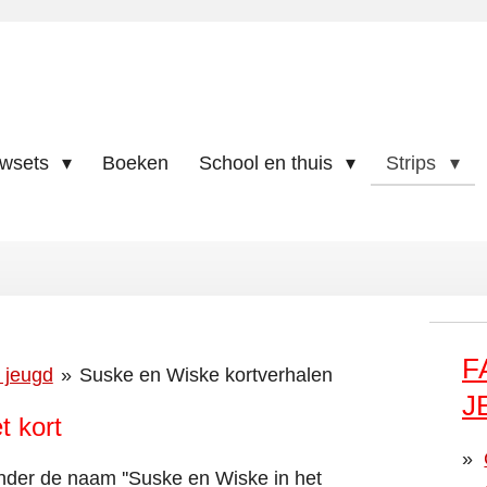
uwsets
Boeken
School en thuis
Strips
F
 jeugd
»
Suske en Wiske kortverhalen
J
t kort
nder de naam ''Suske en Wiske in het