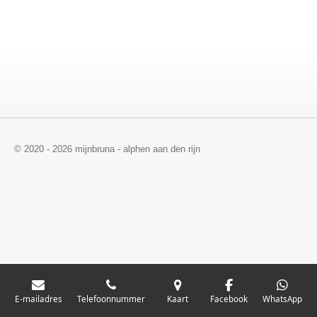
© 2020 - 2026 mijnbruna - alphen aan den rijn
E-mailadres
Telefoonnummer
Kaart
Facebook
WhatsApp