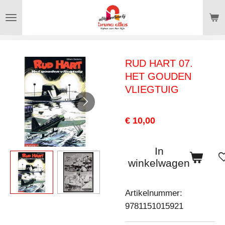
Ga
direct
naar
de
RUD HART 07.
hoofdinhoud
HET GOUDEN
VLIEGTUIG
€ 10,00
In
winkelwagen
Artikelnummer:
9781151015921