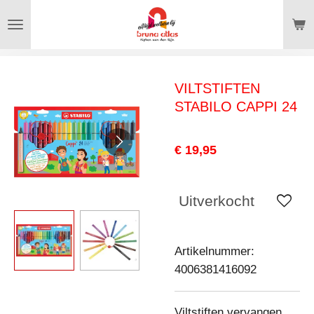
Ga
direct
naar
de
VILTSTIFTEN
hoofdinhoud
STABILO CAPPI 24
€ 19,95
Uitverkocht
Artikelnummer:
4006381416092
Viltstiften vervangen