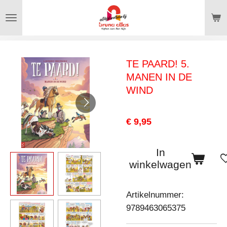
Ga
direct
naar
de
TE PAARD! 5.
hoofdinhoud
MANEN IN DE
WIND
€ 9,95
In
winkelwagen
Artikelnummer:
9789463065375