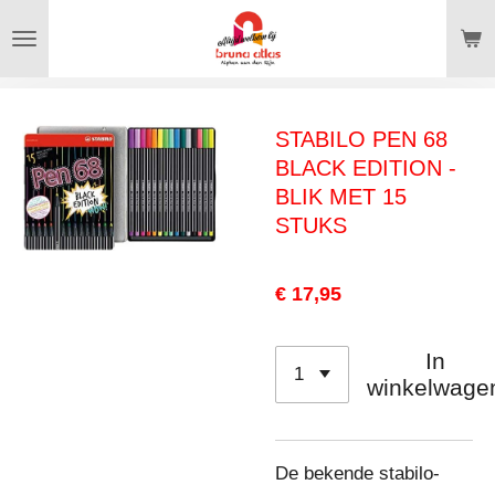
Ga
direct
naar
de
STABILO PEN 68
hoofdinhoud
BLACK EDITION -
BLIK MET 15
STUKS
€ 17,95
In
winkelwage
De bekende stabilo-