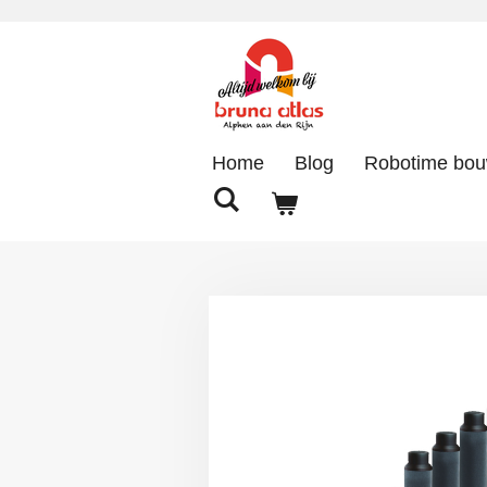
Ga
direct
naar
de
hoofdinhoud
Home
Blog
Robotime bo