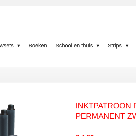
uwsets
Boeken
School en thuis
Strips
INKTPATROON 
PERMANENT Z