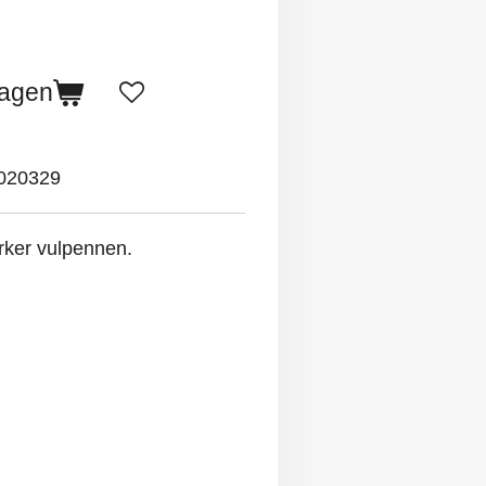
wagen
020329
rker vulpennen.