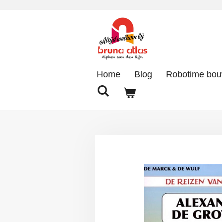
Ga
direct
naar
de
hoofdinhoud
Home
Blog
Robotime bo