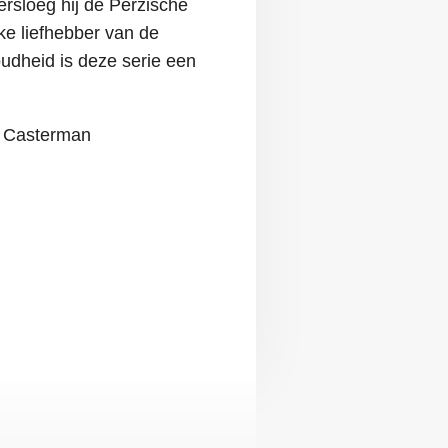
rsloeg hij de Perzische
lke liefhebber van de
oudheid is deze serie een
 / Casterman