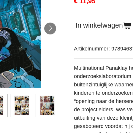
€ 11,95
In winkelwagen
Artikelnummer:
9789463
Multinational Panaklay h
onderzoekslaboratorium 
buitenzintuiglijke waarn
kinderen te onderzoeken 
"opening naar de hersene
de projectleiders, was v
uitbuiting van deze klein
gesaboteerd voordat hij