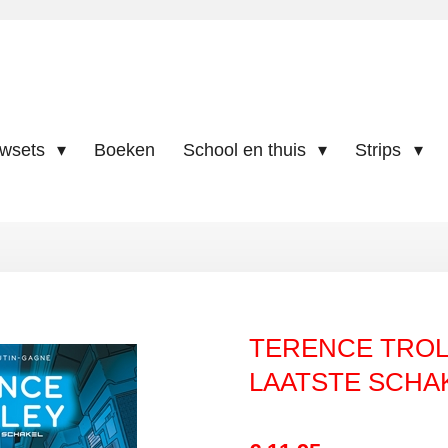
uwsets
Boeken
School en thuis
Strips
TERENCE TROLL
LAATSTE SCHA