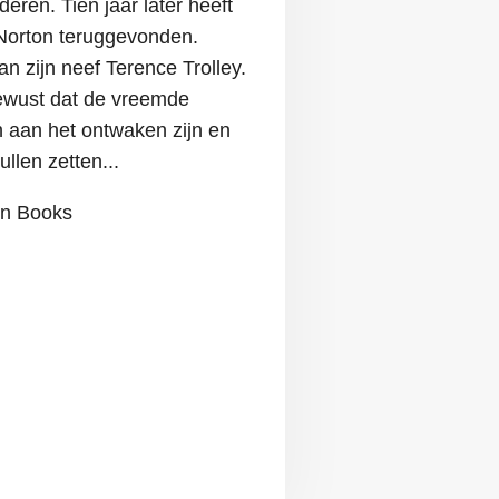
eren. Tien jaar later heeft
Norton teruggevonden.
an zijn neef Terence Trolley.
ewust dat de vreemde
 aan het ontwaken zijn en
llen zetten...
on Books