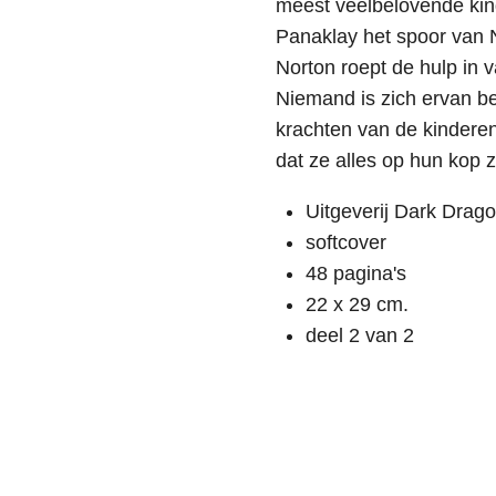
meest veelbelovende kind
Panaklay het spoor van 
Norton roept de hulp in v
Niemand is zich ervan b
krachten van de kinderen
dat ze alles op hun kop zu
Uitgeverij Dark Drag
softcover
48 pagina's
22 x 29 cm.
deel 2 van 2