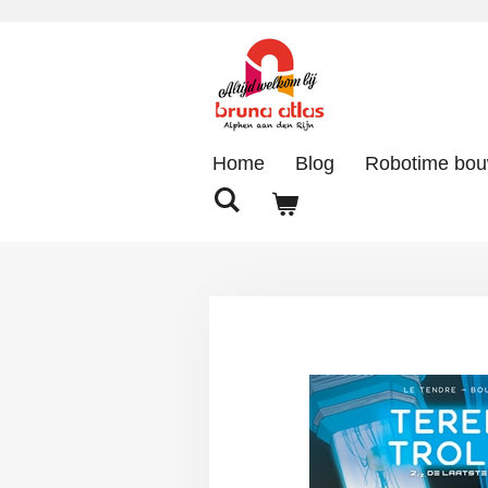
Ga
direct
naar
de
hoofdinhoud
Home
Blog
Robotime bo