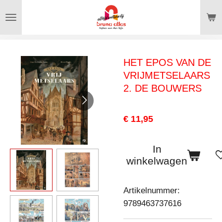
Ga
direct
naar
de
HET EPOS VAN DE
hoofdinhoud
VRIJMETSELAARS
2. DE BOUWERS
€ 11,95
In
winkelwagen
Artikelnummer:
9789463737616