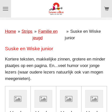
Ga
direct
naar
de
hoofdinhoud
Home
»
Strips
»
Familie en
»
Suske en Wiske
jeugd
junior
Suske en Wiske junior
Kortere teksten, makkelijke zinnen, grotere en minder
plaatjes op een pagina. En...veel humor voor jonge
lezers (waar oudere lezers natuurlijk ook van mogen
meegenieten).