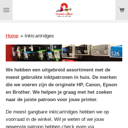
Ga
direct
naar
de
hoofdinhoud
Home
»
Inktcartridges
We hebben een uitgebreid assortiment met de
meest gebruikte inktpatronen in huis. De merken
die we voeren zijn de originele HP, Canon, Epson
en Brother. We helpen je graag met het zoeken
naar de juiste patroon voor jouw printer.
De meest gangbare inktcartridges hebben we op
voorraad in de winkel. Wil je weten of we jouw
gewenste patroon hebben check even via